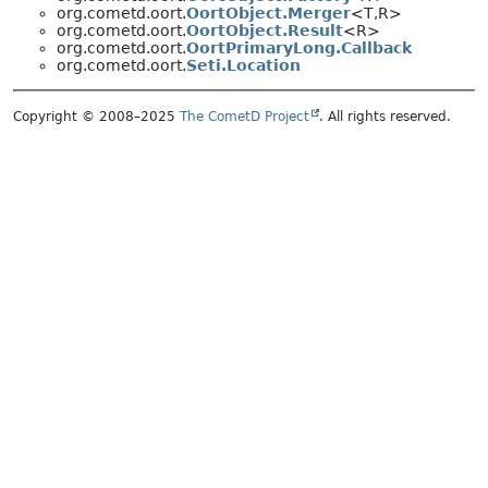
org.cometd.oort.
OortObject.Merger
<T,
R>
org.cometd.oort.
OortObject.Result
<R>
org.cometd.oort.
OortPrimaryLong.Callback
org.cometd.oort.
Seti.Location
Copyright © 2008–2025
The CometD Project
. All rights reserved.