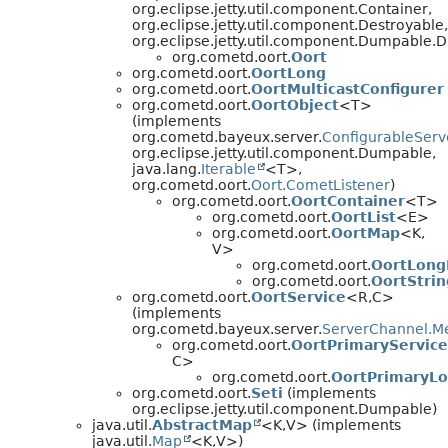
org.eclipse.jetty.util.component.Container,
org.eclipse.jetty.util.component.Destroyable,
org.eclipse.jetty.util.component.Dumpable
org.cometd.oort.
Oort
org.cometd.oort.
OortLong
org.cometd.oort.
OortMulticastConfigurer
org.cometd.oort.
OortObject
<T>
(implements
org.cometd.bayeux.server.
ConfigurableServe
org.eclipse.jetty.util.component.Dumpable,
java.lang.
Iterable
<T>,
org.cometd.oort.
Oort.CometListener
)
org.cometd.oort.
OortContainer
<T>
org.cometd.oort.
OortList
<E>
org.cometd.oort.
OortMap
<K,
V>
org.cometd.oort.
OortLon
org.cometd.oort.
OortStri
org.cometd.oort.
OortService
<R,
C>
(implements
org.cometd.bayeux.server.
ServerChannel.M
org.cometd.oort.
OortPrimaryService
C>
org.cometd.oort.
OortPrimaryL
org.cometd.oort.
Seti
(implements
org.eclipse.jetty.util.component.Dumpable)
java.util.
AbstractMap
<K,
V> (implements
java.util.
Map
<K,
V>)