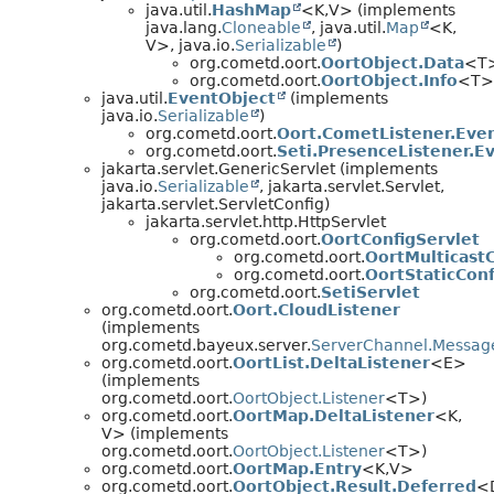
java.util.
HashMap
<K,
V> (implements
java.lang.
Cloneable
, java.util.
Map
<K,
V>, java.io.
Serializable
)
org.cometd.oort.
OortObject.Data
<T
org.cometd.oort.
OortObject.Info
<T>
java.util.
EventObject
(implements
java.io.
Serializable
)
org.cometd.oort.
Oort.CometListener.Eve
org.cometd.oort.
Seti.PresenceListener.E
jakarta.servlet.GenericServlet (implements
java.io.
Serializable
, jakarta.servlet.Servlet,
jakarta.servlet.ServletConfig)
jakarta.servlet.http.HttpServlet
org.cometd.oort.
OortConfigServlet
org.cometd.oort.
OortMulticastC
org.cometd.oort.
OortStaticConf
org.cometd.oort.
SetiServlet
org.cometd.oort.
Oort.CloudListener
(implements
org.cometd.bayeux.server.
ServerChannel.Message
org.cometd.oort.
OortList.DeltaListener
<E>
(implements
org.cometd.oort.
OortObject.Listener
<T>)
org.cometd.oort.
OortMap.DeltaListener
<K,
V> (implements
org.cometd.oort.
OortObject.Listener
<T>)
org.cometd.oort.
OortMap.Entry
<K,
V>
org.cometd.oort.
OortObject.Result.Deferred
<