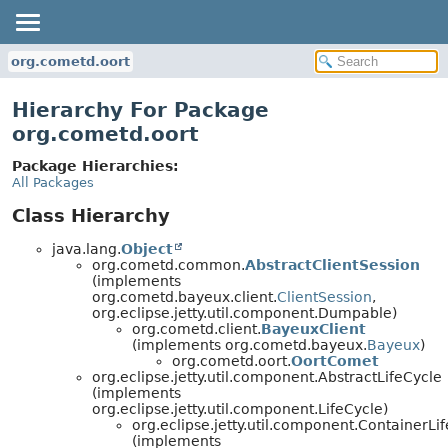
org.cometd.oort
Hierarchy For Package
org.cometd.oort
Package Hierarchies:
All Packages
Class Hierarchy
java.lang.
Object
org.cometd.common.
AbstractClientSession
(implements
org.cometd.bayeux.client.
ClientSession
,
org.eclipse.jetty.util.component.Dumpable)
org.cometd.client.
BayeuxClient
(implements org.cometd.bayeux.
Bayeux
)
org.cometd.oort.
OortComet
org.eclipse.jetty.util.component.AbstractLifeCycle
(implements
org.eclipse.jetty.util.component.LifeCycle)
org.eclipse.jetty.util.component.ContainerLi
(implements