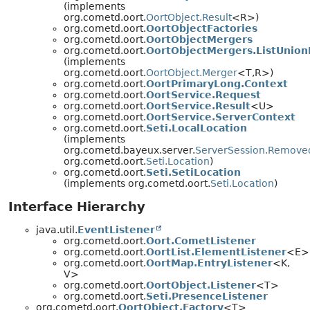
(implements
org.cometd.oort.
OortObject.Result
<R>)
org.cometd.oort.
OortObjectFactories
org.cometd.oort.
OortObjectMergers
org.cometd.oort.
OortObjectMergers.ListUnio
(implements
org.cometd.oort.
OortObject.Merger
<T,
R>)
org.cometd.oort.
OortPrimaryLong.Context
org.cometd.oort.
OortService.Request
org.cometd.oort.
OortService.Result
<U>
org.cometd.oort.
OortService.ServerContext
org.cometd.oort.
Seti.LocalLocation
(implements
org.cometd.bayeux.server.
ServerSession.Removed
org.cometd.oort.
Seti.Location
)
org.cometd.oort.
Seti.SetiLocation
(implements org.cometd.oort.
Seti.Location
)
Interface Hierarchy
java.util.
EventListener
org.cometd.oort.
Oort.CometListener
org.cometd.oort.
OortList.ElementListener
<E>
org.cometd.oort.
OortMap.EntryListener
<K,
V>
org.cometd.oort.
OortObject.Listener
<T>
org.cometd.oort.
Seti.PresenceListener
org.cometd.oort.
OortObject.Factory
<T>